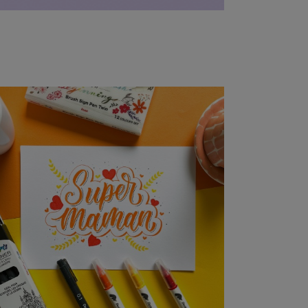
16/05/2023
DIY : Créez une carte
personnalisée pour la
fête des mères !
La fête des mères est un moment
parfait pour révéler vos talents
artistiques qui feront briller...