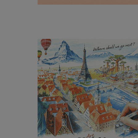
19/11/2025
Le Multi8, pensé pour
ceux qui dessinent
partout !
Parce qu’un paysage, une nuance ou
une idée imprévue ne vous attendent
pas, il vous faut...